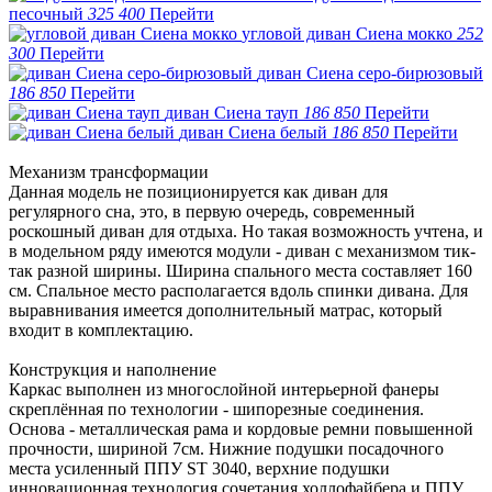
песочный
325 400
Перейти
угловой диван Сиена мокко
252
300
Перейти
диван Сиена серо-бирюзовый
186 850
Перейти
диван Сиена тауп
186 850
Перейти
диван Сиена белый
186 850
Перейти
Механизм трансформации
Данная модель не позиционируется как диван для
регулярного сна, это, в первую очередь, современный
роскошный диван для отдыха. Но такая возможность учтена, и
в модельном ряду имеются модули - диван с механизмом тик-
так разной ширины. Ширина спального места составляет 160
см. Спальное место располагается вдоль спинки дивана. Для
выравнивания имеется дополнительный матрас, который
входит в комплектацию.
Конструкция и наполнение
Каркас выполнен из многослойной интерьерной фанеры
скреплённая по технологии - шипорезные соединения.
Основа - металлическая рама и кордовые ремни повышенной
прочности, шириной 7см. Нижние подушки посадочного
места усиленный ППУ ST 3040, верхние подушки
инновационная технология сочетания холлофайбера и ППУ.