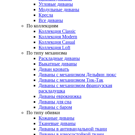
Угловые диваны
Модульные диваны
Кресла
Все диваны
По коллекциям
Коллекция Classic
Коллекция Modern
Коллекция Casual
Коллекция Loft
По типу механизма
Раскладные диваны
Выкатные диваны
Диван кровать
Диваны с механизмом Дельфин люкс
Диваны с механизмом Тик-Так
Диваны с механизмом французская
раскладушка
Диваны еврокнижка
Диваны для сна
Диваны с баром
По типу обивки
Кожаные диваны
Тканевые диваны
Диваны в антивандальной ткани
Диваны в износостойкой ткани