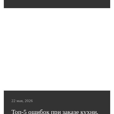
В этой статье вы найдете практичные советы от
фабрики «Эльсинор».
Подробнее
22 мая, 2026
Топ-5 ошибок при заказе кухни,