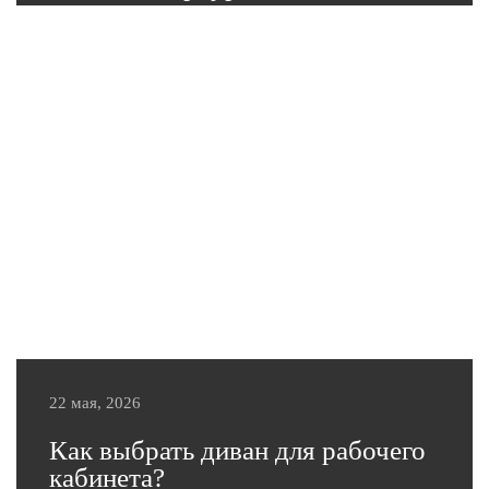
18 июня в Palace Bridge Hotel состоялось одно из
самых ярких событий интерьерной индустрии —
DESIGN JOKER, объединившее дизайнеров
интерьеров, архитекторов, производителей мебели,
поставщиков материалов и экспертов отрасли. В
этом году фабрика мебели «Эльсинор» выступила
официальным партнером мероприятия, представив
профессиональному сообществу свои возможности
в производстве мягкой мебели премиального
качества и подготовив для дизайнеров особые
условия сотрудничества.
Подробнее
22 мая, 2026
Как выбрать диван для рабочего
кабинета?