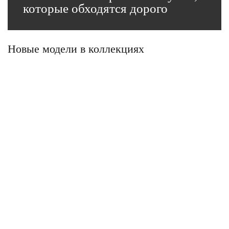
которые обходятся дорого
Новые модели в коллекциях
Кухня — одна из самых дорогих покупок в доме. И
самых стрессовых, если что-то пошло не так. Мы
собрали пять ошибок, которые чаще всего
встречаем на практике — и каждая из них стоит
реальных денег.
Подробнее