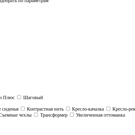
добрать по параметрам
ен Плюс
Шаговый
 сиденья
Контрастная нить
Кресло-качалка
Кресло-ре
Съемные чехлы
Трансформер
Увеличенная оттоманка