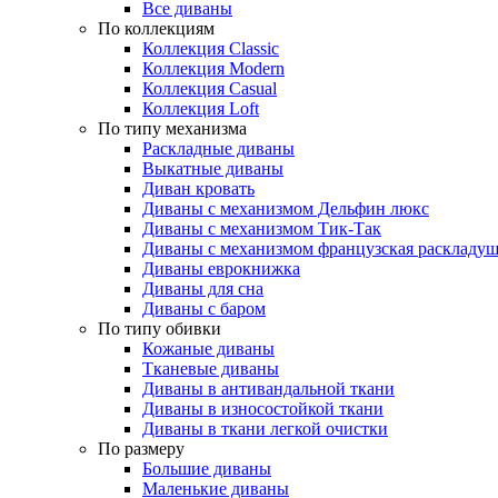
Все диваны
По коллекциям
Коллекция Classic
Коллекция Modern
Коллекция Casual
Коллекция Loft
По типу механизма
Раскладные диваны
Выкатные диваны
Диван кровать
Диваны с механизмом Дельфин люкс
Диваны с механизмом Тик-Так
Диваны с механизмом французская раскладу
Диваны еврокнижка
Диваны для сна
Диваны с баром
По типу обивки
Кожаные диваны
Тканевые диваны
Диваны в антивандальной ткани
Диваны в износостойкой ткани
Диваны в ткани легкой очистки
По размеру
Большие диваны
Маленькие диваны