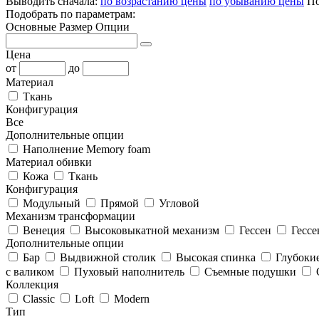
Выводить сначала:
по возрастанию цены
по убыванию цены
По
Подобрать по параметрам:
Основные
Размер
Опции
Цена
от
до
Материал
Ткань
Конфигурация
Все
Дополнительные опции
Наполнение Memory foam
Материал обивки
Кожа
Ткань
Конфигурация
Модульный
Прямой
Угловой
Механизм трансформации
Венеция
Высоковыкатной механизм
Гессен
Гесс
Дополнительные опции
Бар
Выдвижной столик
Высокая спинка
Глубокие
с валиком
Пуховый наполнитель
Съемные подушки
Коллекция
Classic
Loft
Modern
Тип