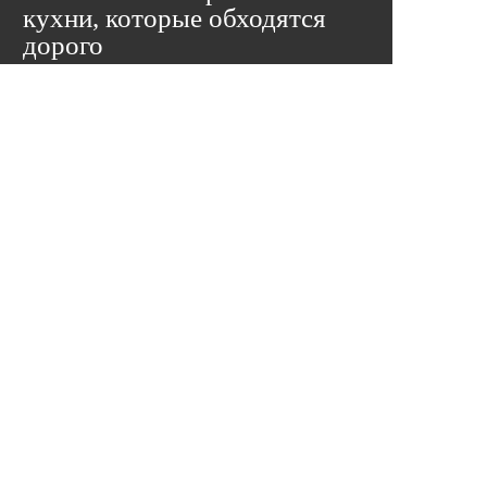
кухни, которые обходятся
дорого
Кухня — одна из самых дорогих покупок в
доме. И самых стрессовых, если что-то
пошло не так. Мы собрали пять ошибок,
которые чаще всего встречаем на практике
— и каждая из них стоит реальных денег.
Подробнее