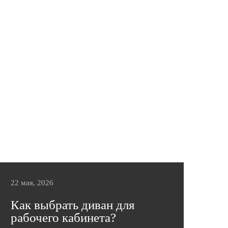
18 июня в Palace Bridge Hotel состоялось
одно из самых ярких событий интерьерной
индустрии — DESIGN JOKER,
объединившее дизайнеров интерьеров,
архитекторов, производителей мебели,
поставщиков материалов и экспертов
отрасли. В этом году фабрика мебели
«Эльсинор» выступила официальным
партнером мероприятия, представив
профессиональному сообществу свои
возможности в производстве мягкой мебели
премиального качества и подготовив для
дизайнеров особые условия сотрудничества.
22 мая, 2026
Подробнее
Как выбрать диван для
рабочего кабинета?