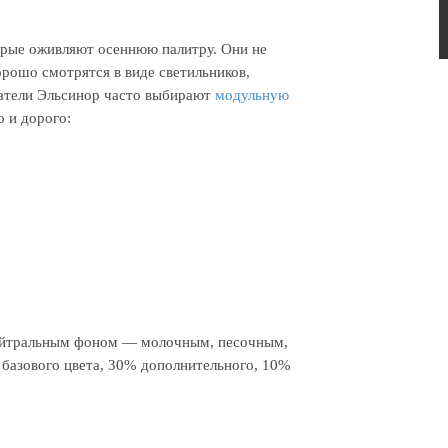
торые оживляют осеннюю палитру. Они не
орошо смотрятся в виде светильников,
патели Эльсинор часто выбирают
модульную
о и дорого:
 нейтральным фоном — молочным, песочным,
 базового цвета, 30% дополнительного, 10%