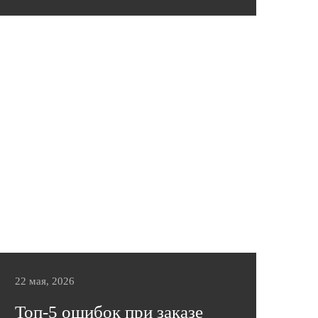
В этой статье вы найдете практичные
советы от фабрики «Эльсинор».
Подробнее
22 мая, 2026
Топ-5 ошибок при заказе