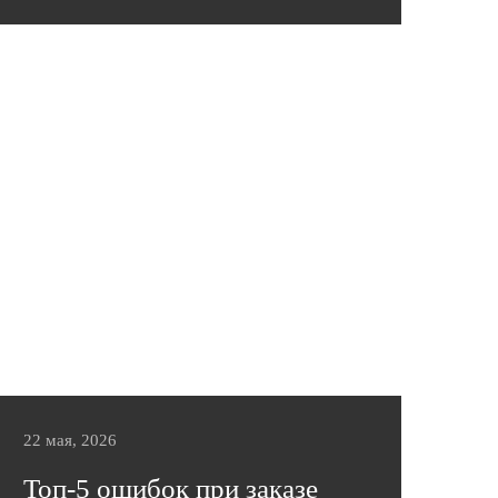
В этой статье вы найдете практичные
советы от фабрики «Эльсинор».
Подробнее
22 мая, 2026
Топ-5 ошибок при заказе