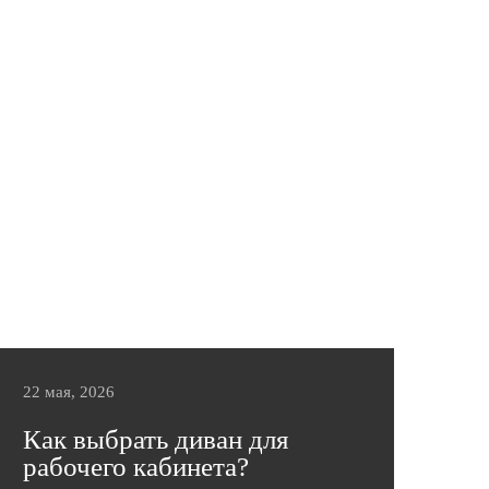
18 июня в Palace Bridge Hotel состоялось
одно из самых ярких событий интерьерной
индустрии — DESIGN JOKER,
объединившее дизайнеров интерьеров,
архитекторов, производителей мебели,
поставщиков материалов и экспертов
отрасли. В этом году фабрика мебели
«Эльсинор» выступила официальным
партнером мероприятия, представив
профессиональному сообществу свои
возможности в производстве мягкой мебели
премиального качества и подготовив для
дизайнеров особые условия сотрудничества.
22 мая, 2026
Подробнее
Как выбрать диван для
рабочего кабинета?