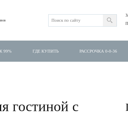
З
ывов
П
К 99%
ГДЕ КУПИТЬ
РАССРОЧКА 0-0-36
ля гостиной с