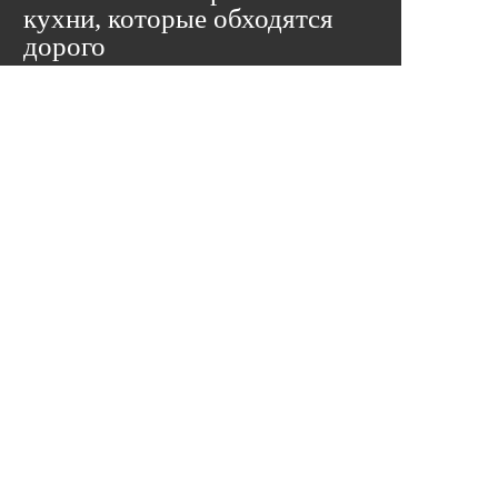
кухни, которые обходятся
дорого
Кухня — одна из самых дорогих покупок в
доме. И самых стрессовых, если что-то
пошло не так. Мы собрали пять ошибок,
которые чаще всего встречаем на практике
— и каждая из них стоит реальных денег.
Подробнее