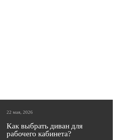
18 июня в Palace Bridge Hotel состоялось
одно из самых ярких событий интерьерной
индустрии — DESIGN JOKER,
объединившее дизайнеров интерьеров,
архитекторов, производителей мебели,
поставщиков материалов и экспертов
отрасли. В этом году фабрика мебели
«Эльсинор» выступила официальным
партнером мероприятия, представив
профессиональному сообществу свои
возможности в производстве мягкой мебели
премиального качества и подготовив для
дизайнеров особые условия сотрудничества.
22 мая, 2026
Подробнее
Как выбрать диван для
рабочего кабинета?