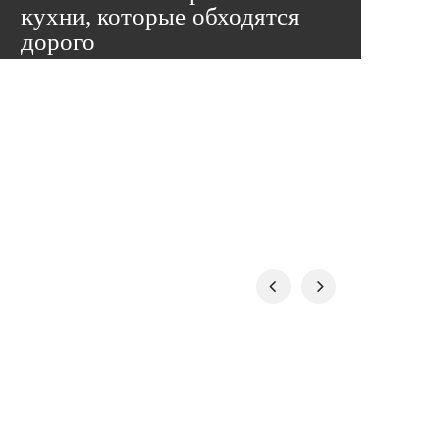
кухни, которые обходятся
дорого
Кухня — одна из самых дорогих покупок в
доме. И самых стрессовых, если что-то
пошло не так. Мы собрали пять ошибок,
которые чаще всего встречаем на практике
— и каждая из них стоит реальных денег.
Подробнее