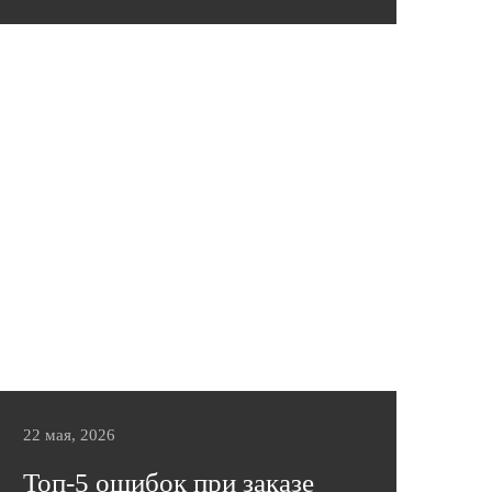
В этой статье вы найдете практичные
советы от фабрики «Эльсинор».
Подробнее
22 мая, 2026
Топ-5 ошибок при заказе