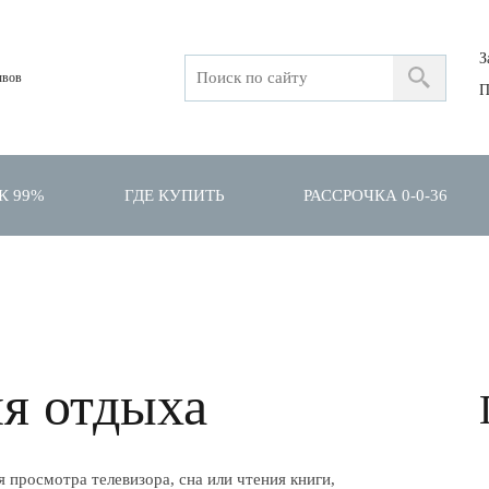
З
ывов
П
К 99%
ГДЕ КУПИТЬ
РАССРОЧКА 0-0-36
ля отдыха
я просмотра телевизора, сна или чтения книги,