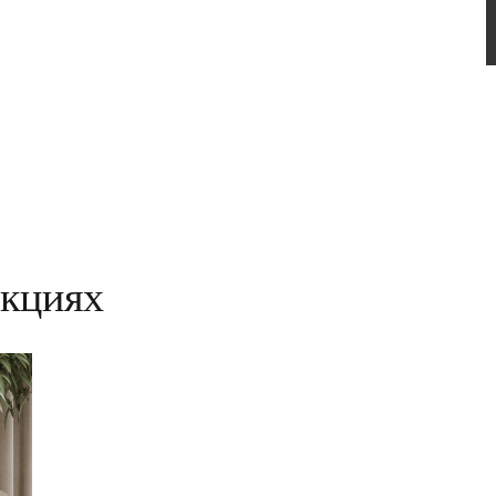
екциях