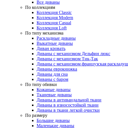
Все диваны
По коллекциям
Коллекция Classic
Коллекция Modern
Коллекция Casual
Коллекция Loft
По типу механизма
Раскладные диваны
Выкатные диваны
Диван кровать
Диваны с механизмом Дельфин люкс
Диваны с механизмом Тик-Так
Диваны с механизмом французская раскладу
Диваны еврокнижка
Диваны для сна
Диваны с баром
По типу обивки
Кожаные диваны
Тканевые диваны
Диваны в антивандальной ткани
Диваны в износостойкой ткани
Диваны в ткани легкой очистки
По размеру
Большие диваны
Маленькие диваны