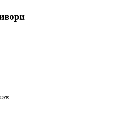
ивори
живую