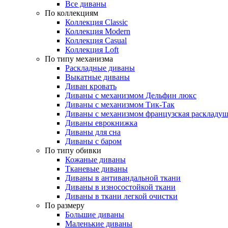
Все диваны
По коллекциям
Коллекция Classic
Коллекция Modern
Коллекция Casual
Коллекция Loft
По типу механизма
Раскладные диваны
Выкатные диваны
Диван кровать
Диваны с механизмом Дельфин люкс
Диваны с механизмом Тик-Так
Диваны с механизмом французская раскладу
Диваны еврокнижка
Диваны для сна
Диваны с баром
По типу обивки
Кожаные диваны
Тканевые диваны
Диваны в антивандальной ткани
Диваны в износостойкой ткани
Диваны в ткани легкой очистки
По размеру
Большие диваны
Маленькие диваны