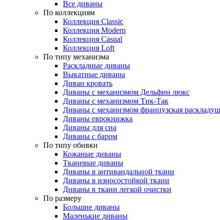
Все диваны
По коллекциям
Коллекция Classic
Коллекция Modern
Коллекция Casual
Коллекция Loft
По типу механизма
Раскладные диваны
Выкатные диваны
Диван кровать
Диваны с механизмом Дельфин люкс
Диваны с механизмом Тик-Так
Диваны с механизмом французская раскладу
Диваны еврокнижка
Диваны для сна
Диваны с баром
По типу обивки
Кожаные диваны
Тканевые диваны
Диваны в антивандальной ткани
Диваны в износостойкой ткани
Диваны в ткани легкой очистки
По размеру
Большие диваны
Маленькие диваны