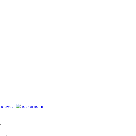
кресла
все диваны
а