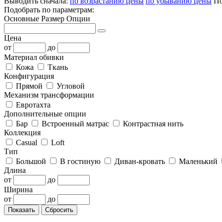
Выводить сначала:
по возрастанию цены
по убыванию цены
По
Подобрать по параметрам:
Основные
Размер
Опции
Цена
от
до
Материал обивки
Кожа
Ткань
Конфигурация
Прямой
Угловой
Механизм трансформации
Евротахта
Дополнительные опции
Бар
Встроенный матрас
Контрастная нить
Коллекция
Casual
Loft
Тип
Большой
В гостиную
Диван-кровать
Маленький
Длина
от
до
Ширина
от
до