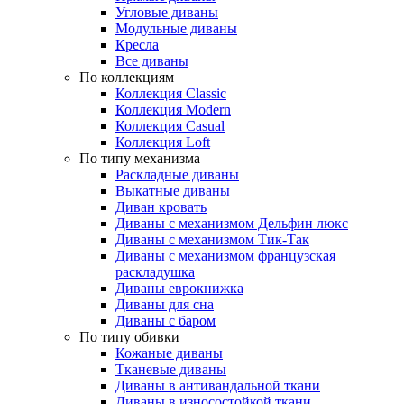
Угловые диваны
Модульные диваны
Кресла
Все диваны
По коллекциям
Коллекция Classic
Коллекция Modern
Коллекция Casual
Коллекция Loft
По типу механизма
Раскладные диваны
Выкатные диваны
Диван кровать
Диваны с механизмом Дельфин люкс
Диваны с механизмом Тик-Так
Диваны с механизмом французская
раскладушка
Диваны еврокнижка
Диваны для сна
Диваны с баром
По типу обивки
Кожаные диваны
Тканевые диваны
Диваны в антивандальной ткани
Диваны в износостойкой ткани