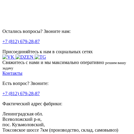
Архангельск
Псков
Остались вопросы? Звоните нам:
Вологда
+7 (812) 679-28-87
Присоединяйтесь к нам в социальных сетях
Подпорожье
Свяжитесь с нами
и мы максимально оперативно
решим вашу
задачу
Лодейное поле
Контакты
Есть вопрос? Звоните:
Тихвин
+7 (812) 679-28-87
Фактический адрес фабрики:
Старая Русса
Ленинградская обл.
Всеволожский р-н,
пос. Кузьмоловский,
Бологое
Токсовское шоссе 7км (производство, склад, самовывоз)