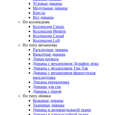
Угловые диваны
Модульные диваны
Кресла
Все диваны
По коллекциям
Коллекция Classic
Коллекция Modern
Коллекция Casual
Коллекция Loft
По типу механизма
Раскладные диваны
Выкатные диваны
Диван кровать
Диваны с механизмом Дельфин люкс
Диваны с механизмом Тик-Так
Диваны с механизмом французская
раскладушка
Диваны еврокнижка
Диваны для сна
Диваны с баром
По типу обивки
Кожаные диваны
Тканевые диваны
Диваны в антивандальной ткани
Диваны в износостойкой ткани