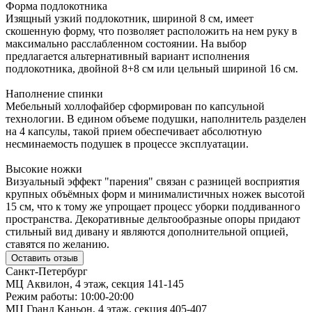
Форма подлокотника
Изящный узкий подлокотник, шириной 8 см, имеет
скошенную форму, что позволяет расположить на нем руку в
максимально расслабленном состоянии. На выбор
предлагается альтернативный вариант исполнения
подлокотника, двойной 8+8 см или цельный шириной 16 см.
Наполнение спинки
Мебельный холлофайбер сформирован по капсульной
технологии. В едином объеме подушки, наполнитель разделен
на 4 капсулы, такой прием обеспечивает абсолютную
несминаемость подушек в процессе эксплуатации.
Высокие ножки
Визуальный эффект "парения" связан с разницей восприятия
крупных объёмных форм и минималистичных ножек высотой
15 см, что к тому же упрощает процесс уборки поддиванного
пространства. Декоративные дельтообразные опоры придают
стильный вид дивану и являются дополнительной опцией,
ставятся по желанию.
Оставить отзыв
Санкт-Петербург
МЦ Аквилон, 4 этаж, секция 141-145
Режим работы: 10:00-20:00
МЦ Гранд Каньон, 4 этаж, секция 405-407