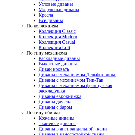
Угловые диваны
Модульные диваны
Кресла
Все диваны
По коллекциям
Коллекция Classic
Коллекция Modern
Коллекция Casual
Коллекция Loft
По типу механизма
Раскладные диваны
Выкатные диваны
Диван кровать
Диваны с механизмом Дельфин люкс
Диваны с механизмом Тик-Так
Диваны с механизмом французская
раскладушка
Диваны еврокнижка
Диваны для сна
Диваны с баром
По типу обивки
Кожаные диваны
Тканевые диваны
Диваны в антивандальной ткани
Диваны в износостойкой ткани