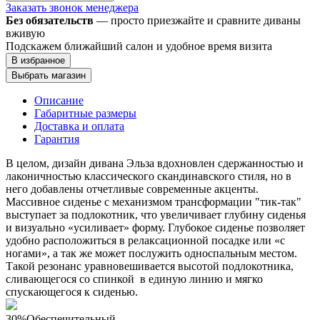
Заказать звонок менеджера
Без обязательств
— просто приезжайте и сравните диваны
вживую
Подскажем ближайший салон и удобное время визита
В избранное
Выбрать магазин
Описание
Габаритные размеры
Доставка и оплата
Гарантия
В целом, дизайн дивана Эльза вдохновлен сдержанностью и
лаконичностью классического скандинавского стиля, но в
него добавлены отчетливые современные акценты.
Массивное сиденье с механизмом трансформации "тик-так"
выступает за подлокотник, что увеличивает глубину сиденья
и визуально «усиливает» форму. Глубокое сиденье позволяет
удобно расположиться в релаксационной посадке или «с
ногами», а так же может послужить односпальным местом.
Такой резонанс уравновешивается высотой подлокотника,
сливающегося со спинкой в единую линию и мягко
спускающегося к сиденью.
30%
Обеспечительный