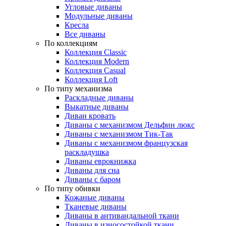
Угловые диваны
Модульные диваны
Кресла
Все диваны
По коллекциям
Коллекция Classic
Коллекция Modern
Коллекция Casual
Коллекция Loft
По типу механизма
Раскладные диваны
Выкатные диваны
Диван кровать
Диваны с механизмом Дельфин люкс
Диваны с механизмом Тик-Так
Диваны с механизмом французская
раскладушка
Диваны еврокнижка
Диваны для сна
Диваны с баром
По типу обивки
Кожаные диваны
Тканевые диваны
Диваны в антивандальной ткани
Диваны в износостойкой ткани