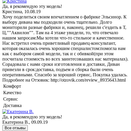
Да, я рекомендую эту модель!
Кристина, 10.08.19
Хочу поделиться своим впечатлением о фабрике Эльсинор. К
выбору дивана мы подходили очень тщательно. Долго
мониторили разные фабрики и, наконец, решили с'ездить в Т,
Ц,""Аквилон"". Там на 4 этаже увидели, то, что отвечало
нашим запросам:Мы хотели что-то стильное и качественное.
Нас встретил очень приветливый продавец-консультант,
которая оказалась очень хорошим специалистом:помогла нам
как с выбором самой модели, так и с обивкой(при этом
посчитала стоимость во всех заинтесовааших нас материалах).
Сорадовала с нами сроки изготовления и доставки, Диван
привезли в срок:доставка, подъем и сборка были очень
оперативными. Спасибо за хороший сервис, Покупка удалась.
Подробнее на Отзовик: http://otzovik.com/review_8935643.html
Комфорт
Качество
Сервис
Доставка
Да, я рекомендую эту модель!
Екатерина В., 09.09.19
Все отзывы