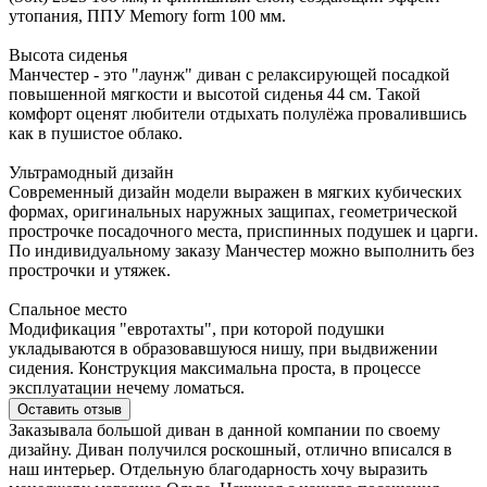
утопания, ППУ Memory form 100 мм.
Высота сиденья
Манчестер - это "лаунж" диван с релаксирующей посадкой
повышенной мягкости и высотой сиденья 44 см. Такой
комфорт оценят любители отдыхать полулёжа провалившись
как в пушистое облако.
Ультрамодный дизайн
Современный дизайн модели выражен в мягких кубических
формах, оригинальных наружных защипах, геометрической
прострочке посадочного места, приспинных подушек и царги.
По индивидуальному заказу Манчестер можно выполнить без
прострочки и утяжек.
Спальное место
Модификация "евротахты", при которой подушки
укладываются в образовавшуюся нишу, при выдвижении
сидения. Конструкция максимальна проста, в процессе
эксплуатации нечему ломаться.
Оставить отзыв
Заказывала большой диван в данной компании по своему
дизайну. Диван получился роскошный, отлично вписался в
наш интерьер. Отдельную благодарность хочу выразить