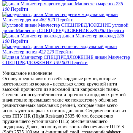
диван Манчестер маренго
236
100
Перейти
модульный диван
Манчестер деним
463 820
Перейти
угловой
диван Манчестер СПЕЦПРЕДЛОЖЕНИЕ
239 000
Перейти
диван Манчестер шоколад
236
100
Перейти
модульный диван
Манчестер пепел
422 220
Перейти
диван Манчестер
СПЕЦПРЕДЛОЖЕНИЕ
139 000
Перейти
Уникальное наполнение
Основу представляют из себя кордовые ремни, которые
изготовляют из кордов - несколько слоев крученой нити
высокой прочности из вискозной или капроновой ткани.
Степень износоустойчивости и прочности кордовых ремней
значительно превышает такие же показатели у обычных
резинотканевых мебельных ремней, которые чаще всего
используют в каркасах спинок диванов. Сендвич состоит из
слоя ППУ HR (Hight Resistаnt) 3535 40 мм, бесконечно
пружинящего устойчивого ППУ, обеспечивающего
поддержку. Далее, основную мягкость обеспечивает ППУ S
(Soft) 2525 100 мм, и финишный слой, создающий эффект