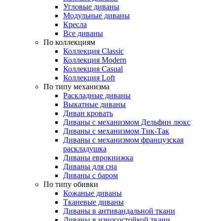
Угловые диваны
Модульные диваны
Кресла
Все диваны
По коллекциям
Коллекция Classic
Коллекция Modern
Коллекция Casual
Коллекция Loft
По типу механизма
Раскладные диваны
Выкатные диваны
Диван кровать
Диваны с механизмом Дельфин люкс
Диваны с механизмом Тик-Так
Диваны с механизмом французская
раскладушка
Диваны еврокнижка
Диваны для сна
Диваны с баром
По типу обивки
Кожаные диваны
Тканевые диваны
Диваны в антивандальной ткани
Диваны в износостойкой ткани