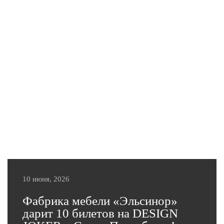
18 июня в Palace Bridge Hotel состоялось одно из
самых ярких событий интерьерной индустрии —
DESIGN JOKER, объединившее дизайнеров
интерьеров, архитекторов, производителей мебели,
поставщиков материалов и экспертов отрасли. В
этом году фабрика мебели «Эльсинор» выступила
официальным партнером мероприятия, представив
профессиональному сообществу свои возможности
в производстве мягкой мебели премиального
качества и подготовив для дизайнеров особые
условия сотрудничества.
Подробнее
10 июня, 2026
Фабрика мебели «Эльсинор»
дарит 10 билетов на DESIGN