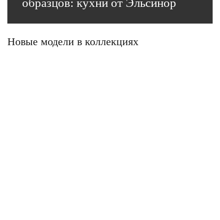
образцов: кухни от Эльсинор
Новые модели в коллекциях
Фабрика мебели «Эльсинор» объявляет распродажу
выставочных образцов из фирменного шоурума.
Это возможность приобрести кухни, кухни-
гостиные и шкафы премиального качества со
значительной выгодой — более 50%!
Подробнее