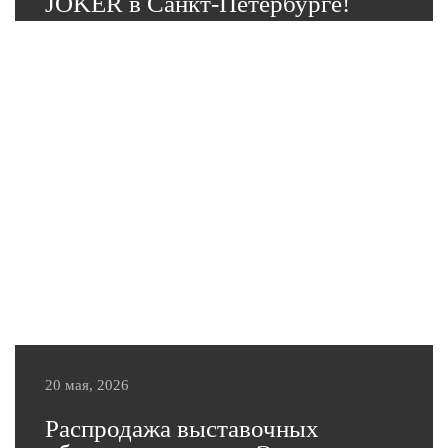
JOKER в Санкт-Петербурге!
Мы являемся партнером выставки DESIGN JOKER
Санкт-Петербург 2026 и приглашаем дизайнеров
интерьеров принять участие в отборе на получение
10 бесплатных билетов на одно из главных дизайн-
событий этого лета.
Подробнее
20 мая, 2026
Распродажа выставочных