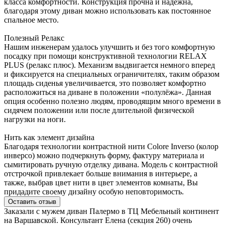
класса комфортности. Конструкция прочна и надежна,
благодаря этому диван можно использовать как постоянное
спальное место.
Полезный Релакс
Нашим инженерам удалось улучшить и без того комфортную
посадку при помощи конструктивной технологии RELAX
PLUS (релакс плюс). Механизм выдвигается немного вперед
и фиксируется на специальных ограничителях, таким образом
площадь сиденья увеличивается, это позволяет комфортно
расположиться на диване в положении «полулёжа». Данная
опция особенно полезно людям, проводящим много времени в
сидячем положении или после длительной физической
нагрузки на ноги.
Нить как элемент дизайна
Благодаря технологии контрастной нити Colore Inverso (колор
инверсо) можно подчеркнуть форму, фактуру материала и
сымитировать ручную отделку дивана. Модель с контрастной
отстрочкой привлекает больше внимания в интерьере, а
также, выбрав цвет нити в цвет элементов комнаты, Вы
придадите своему дизайну особую неповторимость.
Оставить отзыв
Заказали с мужем диван Палермо в ТЦ Мебельный континент
на Варшавской. Консультант Елена (секция 260) очень