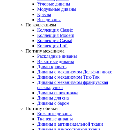
Угловые диваны
Модульные диваны
Кресла
Все диваны
По коллекциям
Коллекция Classic
Коллекция Modern
Коллекция Casual
Коллекция Loft
По типу механизма
Раскладные диваны
Выкатные диваны
Диван кровать
Диваны с механизмом Дельфин люкс
Диваны с механизмом Тик-Так
Диваны с механизмом французская
раскладушка
Диваны еврокнижка
Диваны для сна
Диваны с баром
По типу обивки
Кожаные диваны
Тканевые диваны
Диваны в антивандальной ткани
Диваны в износостойкой ткани