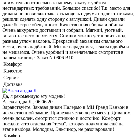
внимательно отнеслась к нашему заказу с учётом
нестандартных требований. Большое спасибо! Т.к. место для
дивана не позволяло заказать модель с двумя подлокотниками,
решили сделать одну сторону с заглушкой. Диван сделали
даже быстрее обещанного. Качественная сборка и обивка.
Очень аккуратно доставили и собрали. Мягкий, уютный,
вставать с него не хочется. Спинки можно установить под
разным углом наклона. Прекрасный механизм спального
места, очень надёжный. Мы не нарадуемся, лежим вдвоём и
не мешаемся. Очень удобный и замечательно смотрится в
нашем жилище. Заказ N 0806 B10
Комфорт
Качество
Сервис
Доставка
Да, я рекомендую эту модель!
Александра Л., 06.06.20
Здравствуйте. Заказал диван Палермо в МЦ Гранд Каньон в
искусственной замше. Привезли четко через месяц. Диваном
очень доволен, смотрится стильно и достойно. Комфорт
посадки -это отдельная "тема", которая подкупила ещё на
этапе выбора. Молодцы, Эльсинор, не разочаровали!
Комфорт