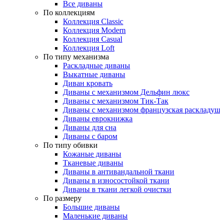
Все диваны
По коллекциям
Коллекция Classic
Коллекция Modern
Коллекция Casual
Коллекция Loft
По типу механизма
Раскладные диваны
Выкатные диваны
Диван кровать
Диваны с механизмом Дельфин люкс
Диваны с механизмом Тик-Так
Диваны с механизмом французская раскладу
Диваны еврокнижка
Диваны для сна
Диваны с баром
По типу обивки
Кожаные диваны
Тканевые диваны
Диваны в антивандальной ткани
Диваны в износостойкой ткани
Диваны в ткани легкой очистки
По размеру
Большие диваны
Маленькие диваны