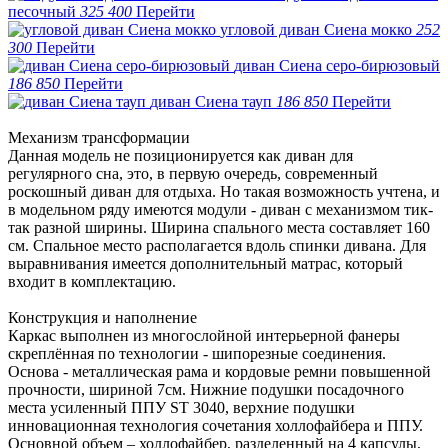
песочный
325 400
Перейти
угловой диван Сиена мокко
252
300
Перейти
диван Сиена серо-бирюзовый
186 850
Перейти
диван Сиена тауп
186 850
Перейти
Механизм трансформации
Данная модель не позиционируется как диван для
регулярного сна, это, в первую очередь, современный
роскошный диван для отдыха. Но такая возможность учтена, и
в модельном ряду имеются модули - диван с механизмом тик-
так разной ширины. Ширина спального места составляет 160
см. Спальное место располагается вдоль спинки дивана. Для
выравнивания имеется дополнительный матрас, который
входит в комплектацию.
Конструкция и наполнение
Каркас выполнен из многослойной интерьерной фанеры
скреплённая по технологии - шипорезные соединения.
Основа - металлическая рама и кордовые ремни повышенной
прочности, шириной 7см. Нижние подушки посадочного
места усиленный ППУ ST 3040, верхние подушки
инновационная технология сочетания холлофайбера и ППУ.
Основной объем – холлофайбер, разделенный на 4 капсулы,