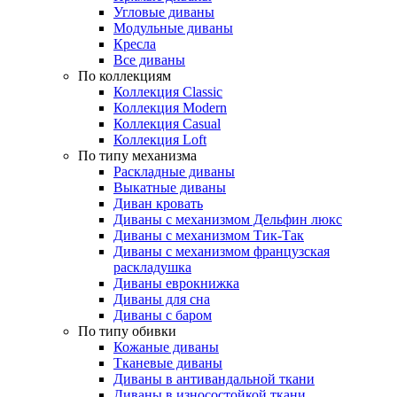
Угловые диваны
Модульные диваны
Кресла
Все диваны
По коллекциям
Коллекция Classic
Коллекция Modern
Коллекция Casual
Коллекция Loft
По типу механизма
Раскладные диваны
Выкатные диваны
Диван кровать
Диваны с механизмом Дельфин люкс
Диваны с механизмом Тик-Так
Диваны с механизмом французская
раскладушка
Диваны еврокнижка
Диваны для сна
Диваны с баром
По типу обивки
Кожаные диваны
Тканевые диваны
Диваны в антивандальной ткани
Диваны в износостойкой ткани