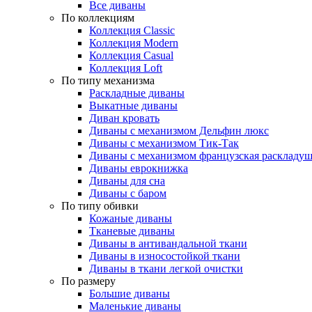
Все диваны
По коллекциям
Коллекция Classic
Коллекция Modern
Коллекция Casual
Коллекция Loft
По типу механизма
Раскладные диваны
Выкатные диваны
Диван кровать
Диваны с механизмом Дельфин люкс
Диваны с механизмом Тик-Так
Диваны с механизмом французская раскладу
Диваны еврокнижка
Диваны для сна
Диваны с баром
По типу обивки
Кожаные диваны
Тканевые диваны
Диваны в антивандальной ткани
Диваны в износостойкой ткани
Диваны в ткани легкой очистки
По размеру
Большие диваны
Маленькие диваны