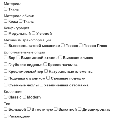
Материал
Ткань
Материал обивки
Кожа
Ткань
Конфигурация
Модульный
Угловой
Механизм трансформации
Высоковыкатной механизм
Гессен
Гессен Плюс
Дополнительные опции
Бар
Выдвижной столик
Высокая спинка
Глубокие сиденья
Кресло-качалка
Кресло-реклайнер
Натуральные элементы
Подушка с валиком
Съемные подушки
Съемные чехлы
Увеличенная оттоманка
Коллекция
Classic
Modern
Тип
Большой
В гостиную
Выкатной
Диван-кровать
Раскладной