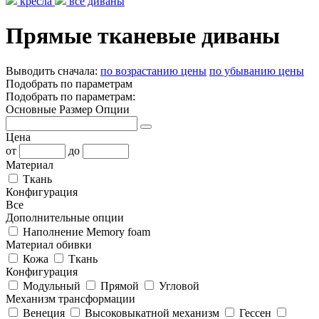
кресла
все диваны
Прямые тканевые диваны
Выводить сначала:
по возрастанию цены
по убыванию цены
Подобрать по параметрам
Подобрать по параметрам:
Основные
Размер
Опции
Цена
от
до
Материал
Ткань
Конфигурация
Все
Дополнительные опции
Наполнение Memory foam
Материал обивки
Кожа
Ткань
Конфигурация
Модульный
Прямой
Угловой
Механизм трансформации
Венеция
Высоковыкатной механизм
Гессен