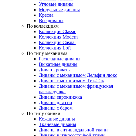
Угловые диваны
Модульные диваны
Кресла
Все диваны
По коллекциям
Коллекция Classic
Коллекция Modern
Коллекция Casual
Коллекция Loft
По типу механизма
Раскладные диваны
Выкатные диваны
Диван кровать
Диваны с механизмом Дельфин люкс
Диваны с механизмом Тик-Так
Диваны с механизмом французская
раскладушка
Диваны еврокнижка
Диваны для сна
Диваны с баром
По типу обивки
Кожаные диваны
Тканевые диваны
Диваны в антивандальной ткани
Диваны в износостойкой ткани