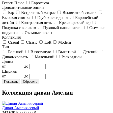
Гессен Плюс
Евротахта
Дополнительные опции
Бар
Встроенный матрас
Выдвижной столик
Высокая спинка
Глубокие сиденья
Европейский
дизайн
Контрастная нить
Кресло-реклайнер
Подушка с валиком
Пуховый наполнитель
Съемные
подушки
Съемные чехлы
Коллекция
Casual
Classic
Loft
Modern
Тип
Большой
В гостиную
Выкатной
Детский
Диван-кровать
Маленький
Раскладной
Длина
от
до
Ширина
от
до
Коллекция диван Амелия
Диван Амелия серый
242 620 Р
327 000 Р